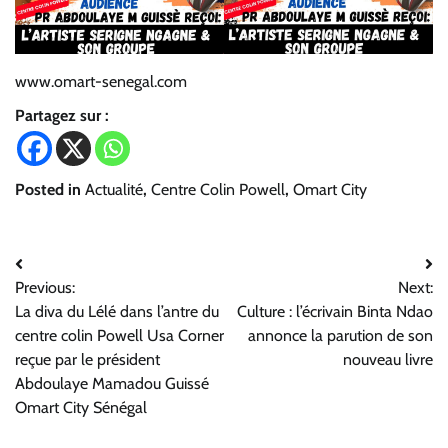
www.omart-senegal.com
Partagez sur :
Posted in
Actualité
,
Centre Colin Powell
,
Omart City
Navigation
Previous:
Next:
de
La diva du Lélé dans l’antre du
Culture : l’écrivain Binta Ndao
l’article
centre colin Powell Usa Corner
annonce la parution de son
reçue par le président
nouveau livre
Abdoulaye Mamadou Guissé
Omart City Sénégal