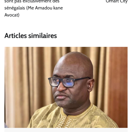
l’article
sont pas exclusivement des
Omart City
sénégalais (Me Amadou kane
Avocat)
Articles similaires